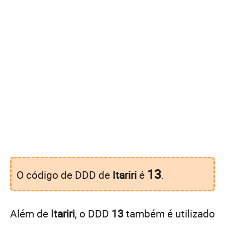
13
O código de DDD de
Itariri
é
.
Além de
Itariri
, o DDD
13
também é utilizado