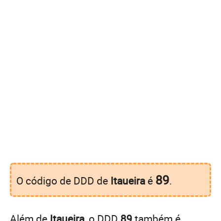
89
O código de DDD de
Itaueira
é
.
Além de
Itaueira
, o DDD
89
também é