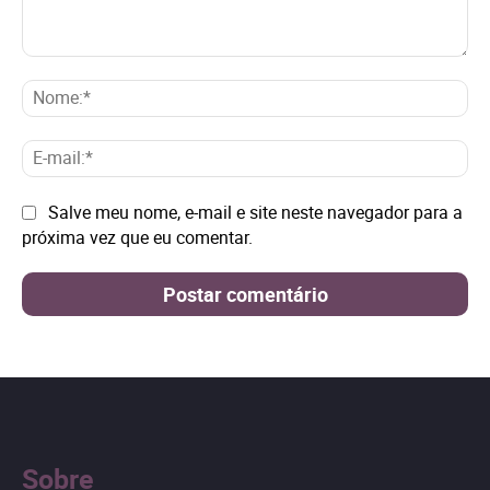
Comentário:
No
E-
mai
Site:
Salve meu nome, e-mail e site neste navegador para a
próxima vez que eu comentar.
Sobre