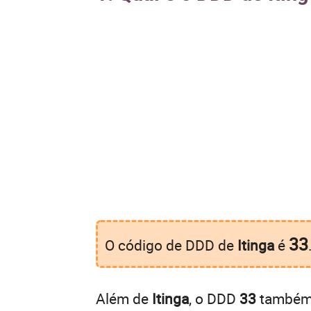
33
O código de DDD de
Itinga
é
Além de
Itinga
, o DDD
33
também é