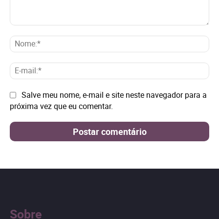
Comentário:
No
E-
mai
Site:
Salve meu nome, e-mail e site neste navegador para a
próxima vez que eu comentar.
Sobre