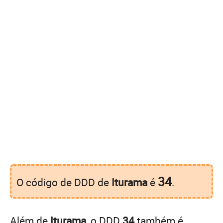
34
O código de DDD de
Iturama
é
.
Além de
Iturama
, o DDD
34
também é