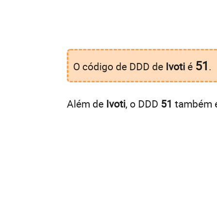
51
O código de DDD de
Ivoti
é
.
Além de
Ivoti
, o DDD
51
também é 