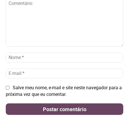
Comentário:
No
E-
mai
Site:
Salve meu nome, e-mail e site neste navegador para a
próxima vez que eu comentar.