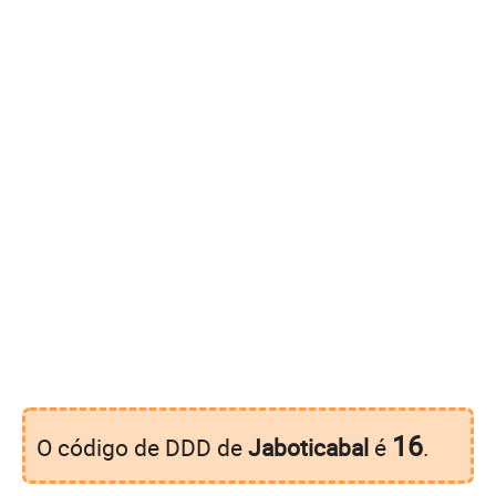
16
O código de DDD de
Jaboticabal
é
.