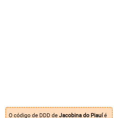
O código de DDD de
Jacobina do Piauí
é