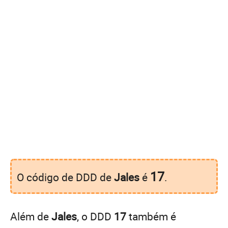
17
O código de DDD de
Jales
é
.
Além de
Jales
, o DDD
17
também é