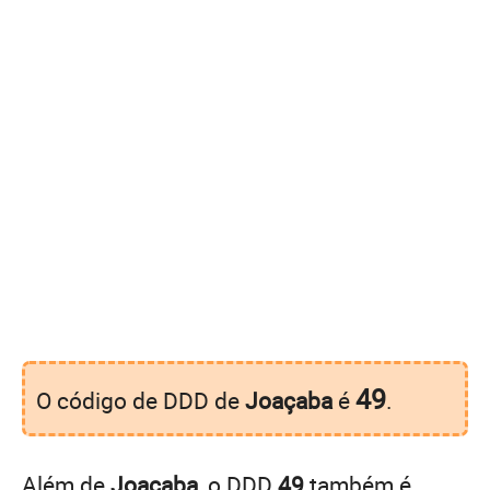
49
O código de DDD de
Joaçaba
é
.
Além de
Joaçaba
, o DDD
49
também é