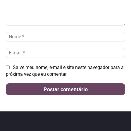
Comentário:
No
E-
mai
Site:
Salve meu nome, e-mail e site neste navegador para a
próxima vez que eu comentar.