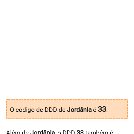
33
O código de DDD de
Jordânia
é
.
Além de
Jordânia
, o DDD
33
também é