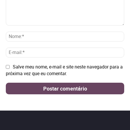
Comentário:
No
E-
mai
Site:
Salve meu nome, e-mail e site neste navegador para a
próxima vez que eu comentar.