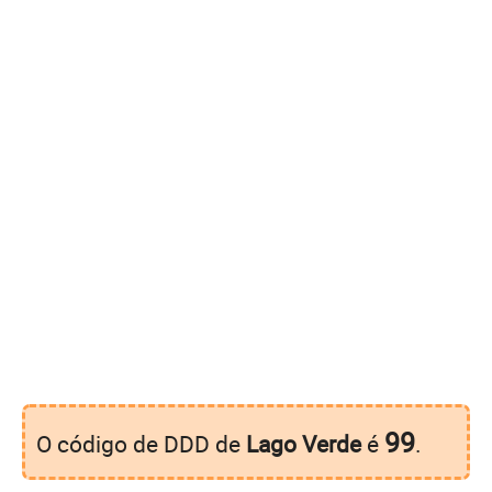
99
O código de DDD de
Lago Verde
é
.