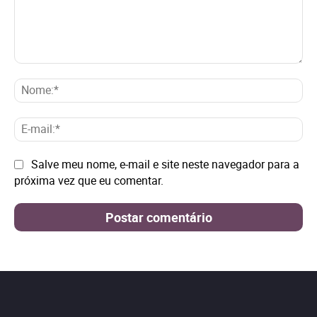
Comentário:
No
E-
mai
Site:
Salve meu nome, e-mail e site neste navegador para a
próxima vez que eu comentar.