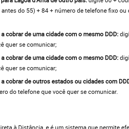
 para Lagoa d’Anta de outro país:
digite 00 + cód
 + antes do 55) + 84 + número de telefone fixo ou
a a cobrar de uma cidade com o mesmo DDD:
dig
cê quer se comunicar;
a a cobrar de uma cidade com o mesmo DDD:
dig
cê quer se comunicar;
 a cobrar de outros estados ou cidades com DDD
ro do telefone que você quer se comunicar.
:
reta à Distância, e é um sistema que permite efe