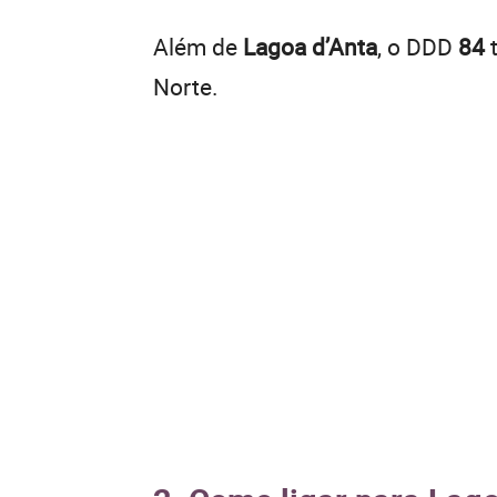
Além de
Lagoa d’Anta
, o DDD
84
t
Norte.