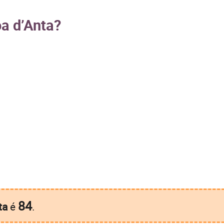
oa d’Anta?
84
ta
é
.