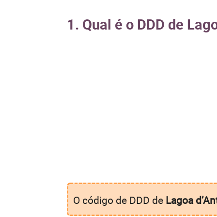
1. Qual é o DDD de Lag
O código de DDD de
Lagoa d’An