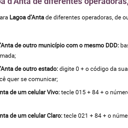
a d’Anta de diferentes operadoras
para
Lagoa d’Anta
de diferentes operadoras, de 
 d’Anta de outro município com o mesmo DDD:
bas
hamada;
d’Anta de outro estado:
digite 0 + o código da su
ocê quer se comunicar;
nta de um celular Vivo:
tecle 015 + 84 + o número
nta de um celular Claro:
tecle 021 + 84 + o númer