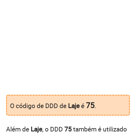
75
O código de DDD de
Laje
é
.
Além de
Laje
, o DDD
75
também é utilizado