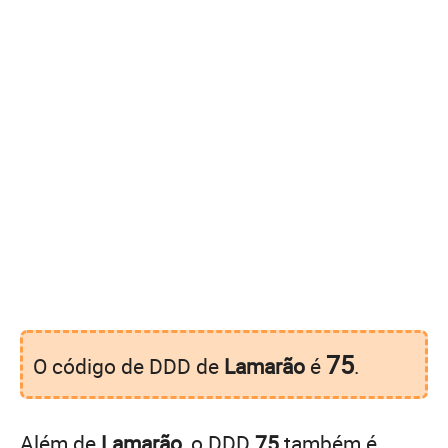
75
O código de DDD de
Lamarão
é
.
Além de
Lamarão
, o DDD
75
também é