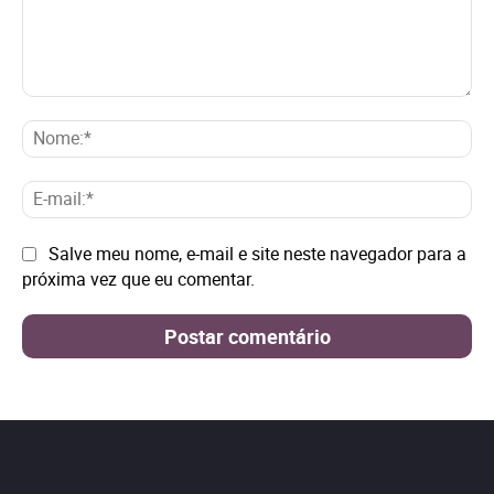
Comentário:
No
E-
mai
Site:
Salve meu nome, e-mail e site neste navegador para a
próxima vez que eu comentar.