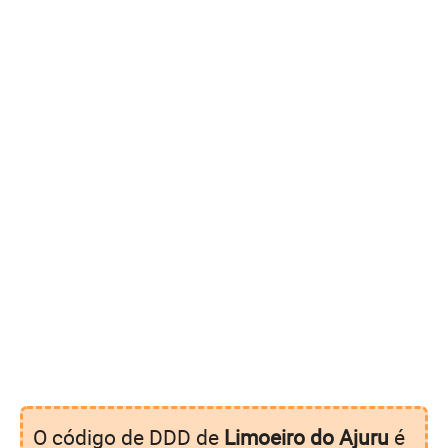
O código de DDD de
Limoeiro do Ajuru
é