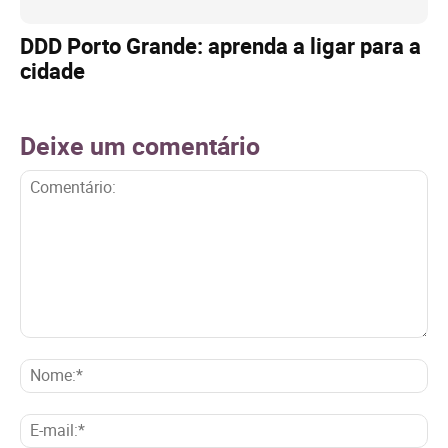
DDD Porto Grande: aprenda a ligar para a
cidade
Deixe um comentário
Comentário:
No
E-
mai