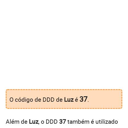
37
O código de DDD de
Luz
é
.
Além de
Luz
, o DDD
37
também é utilizado