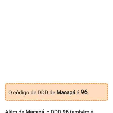
96
O código de DDD de
Macapá
é
.
Além de
Macapá
, o DDD
96
também é