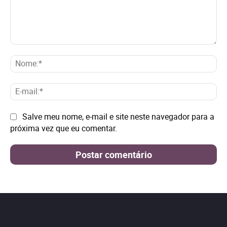
Comentário:
No
E-
mai
Site:
Salve meu nome, e-mail e site neste navegador para a
próxima vez que eu comentar.