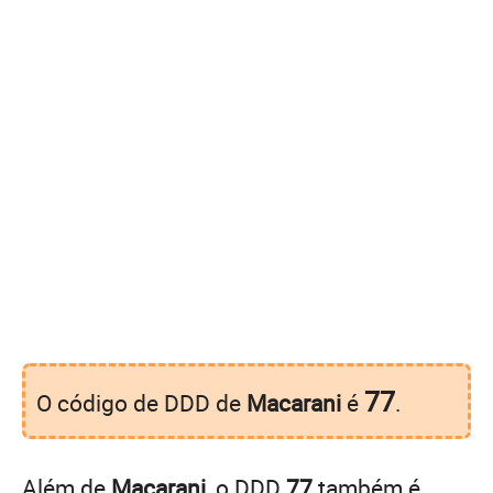
77
O código de DDD de
Macarani
é
.
Além de
Macarani
, o DDD
77
também é