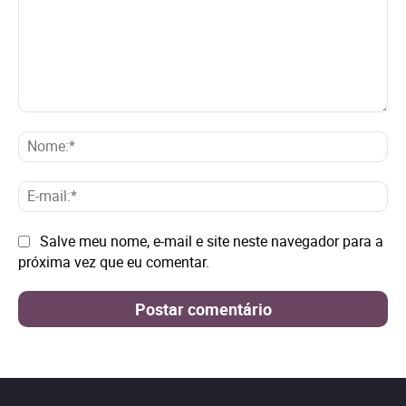
Comentário:
No
E-
mai
Site:
Salve meu nome, e-mail e site neste navegador para a
próxima vez que eu comentar.