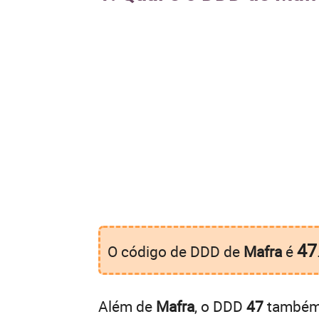
47
O código de DDD de
Mafra
é
Além de
Mafra
, o DDD
47
também é