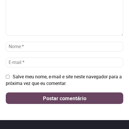
Comentário:
No
E-
mai
Site:
Salve meu nome, e-mail e site neste navegador para a
próxima vez que eu comentar.