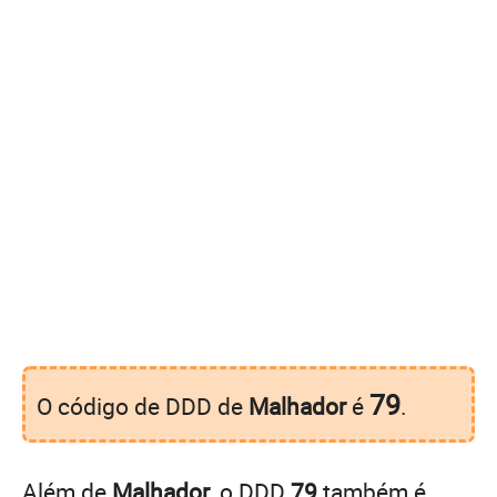
79
O código de DDD de
Malhador
é
.
Além de
Malhador
, o DDD
79
também é