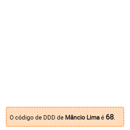
68
O código de DDD de
Mâncio Lima
é
.