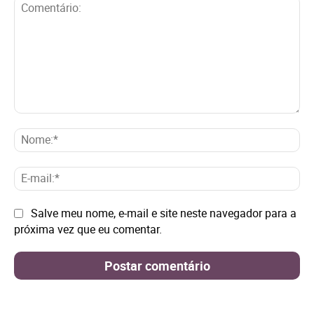
Comentário:
No
E-
mai
Site:
Salve meu nome, e-mail e site neste navegador para a
próxima vez que eu comentar.