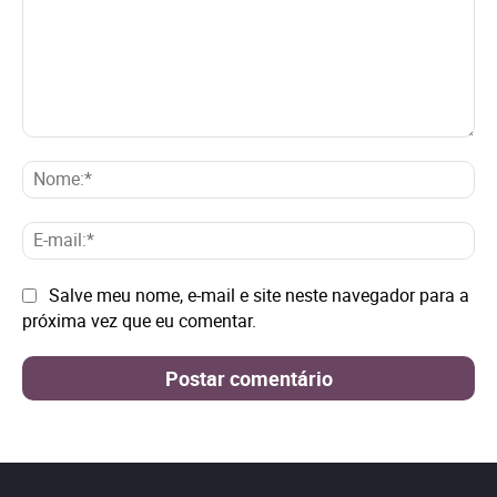
Comentário:
No
E-
mai
Site:
Salve meu nome, e-mail e site neste navegador para a
próxima vez que eu comentar.