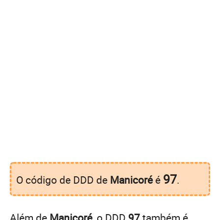
97
O código de DDD de
Manicoré
é
.
Além de
Manicoré
, o DDD
97
também é