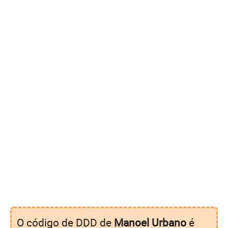
O código de DDD de
Manoel Urbano
é