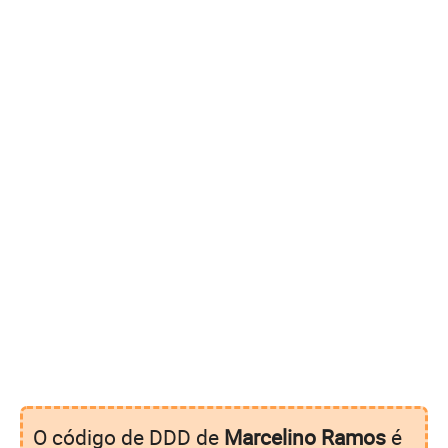
O código de DDD de
Marcelino Ramos
é