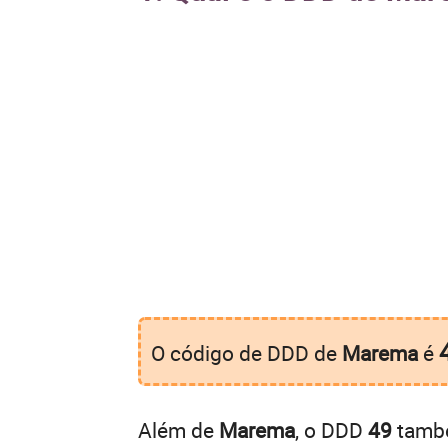
O código de DDD de
Marema
é
Além de
Marema
, o DDD
49
també