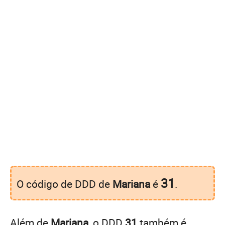
31
O código de DDD de
Mariana
é
.
Além de
Mariana
, o DDD
31
também é