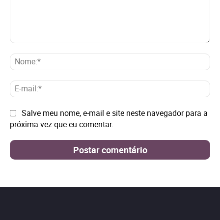
Comentário:
No
E-
mai
Site:
Salve meu nome, e-mail e site neste navegador para a
próxima vez que eu comentar.