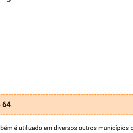
64
é
.
ém é utilizado em diversos outros municípios 