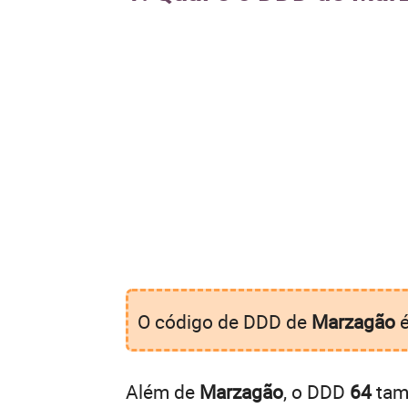
O código de DDD de
Marzagão
Além de
Marzagão
, o DDD
64
tamb