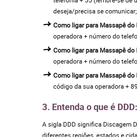
telefonia + 55 (lembre-se de u
deseja/precisa se comunicar;
Como ligar para Massapê do 
operadora + número do telef
Como ligar para Massapê do 
operadora + número do telef
Como ligar para Massapê do P
código da sua operadora + 89
3. Entenda o que é DDD
A sigla DDD significa Discagem Di
diferentes regiões, estados e ci