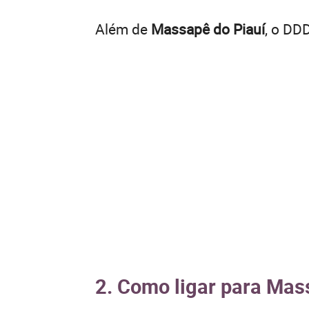
Além de
Massapê do Piauí
, o DD
2. Como ligar para Mass