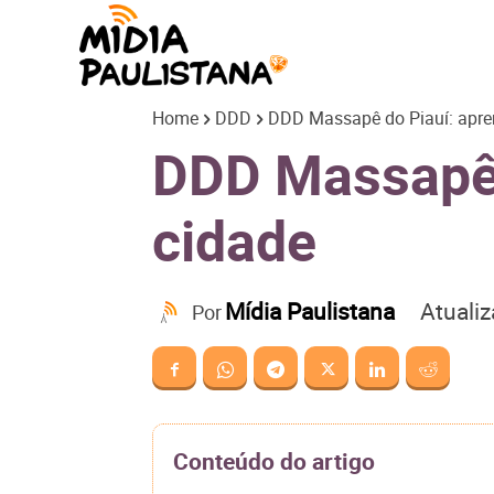
Mídia
Home
DDD
DDD Massapê do Piauí: apren
Paulistana
DDD Massapê d
cidade
Atuali
Mídia Paulistana
Por
Conteúdo do artigo