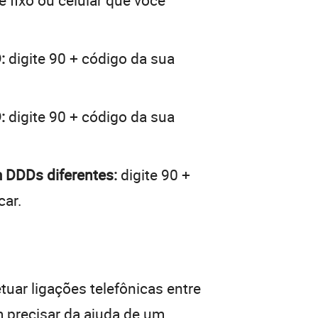
e fixo ou celular que você
:
digite 90 + código da sua
:
digite 90 + código da sua
 DDDs diferentes:
digite 90 +
car.
tuar ligações telefônicas entre
m precisar da ajuda de um