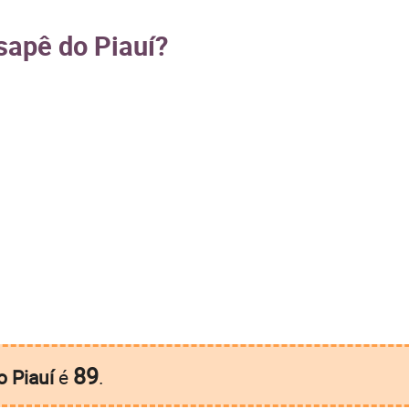
sapê do Piauí?
89
 Piauí
é
.