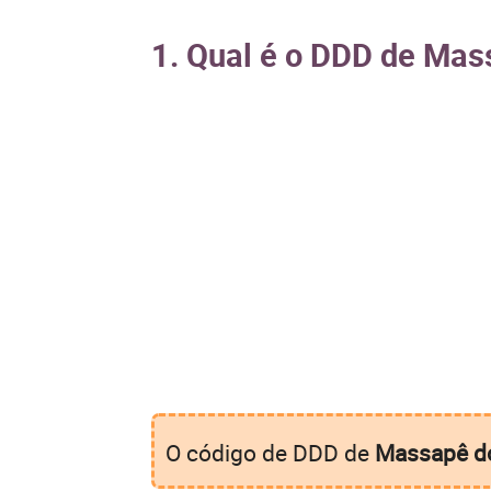
1. Qual é o DDD de Mas
O código de DDD de
Massapê do