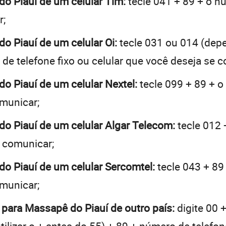
do Piauí de um celular Tim:
tecle 041 + 89 + o nú
r;
do Piauí de um celular Oi:
tecle 031 ou 014 (dep
de telefone fixo ou celular que você deseja se 
do Piauí de um celular Nextel:
tecle 099 + 89 + o
omunicar;
do Piauí de um celular Algar Telecom:
tecle 012 
e comunicar;
do Piauí de um celular Sercomtel:
tecle 043 + 89
omunicar;
 para Massapê do Piauí de outro país:
digite 00 