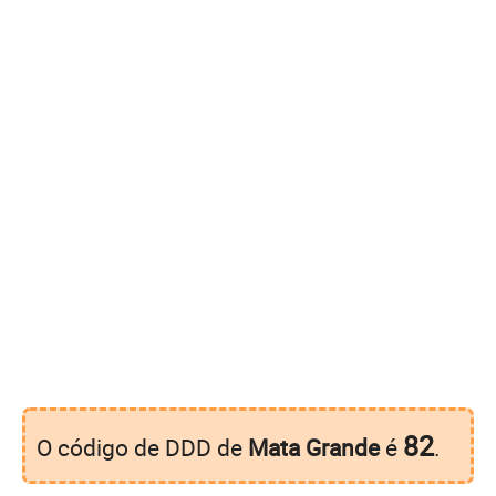
82
O código de DDD de
Mata Grande
é
.