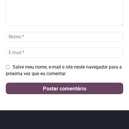
Comentário:
No
E-
mai
Site:
Salve meu nome, e-mail e site neste navegador para a
próxima vez que eu comentar.