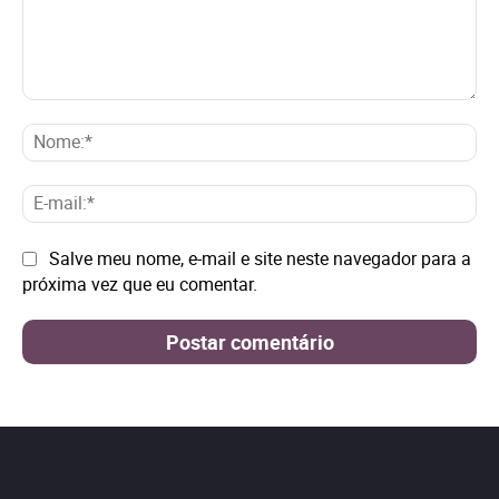
Comentário:
No
E-
mai
Site:
Salve meu nome, e-mail e site neste navegador para a
próxima vez que eu comentar.