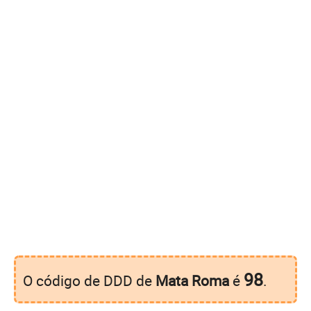
98
O código de DDD de
Mata Roma
é
.