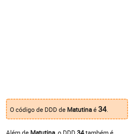
34
O código de DDD de
Matutina
é
.
Além de
Matutina
, o DDD
34
também é