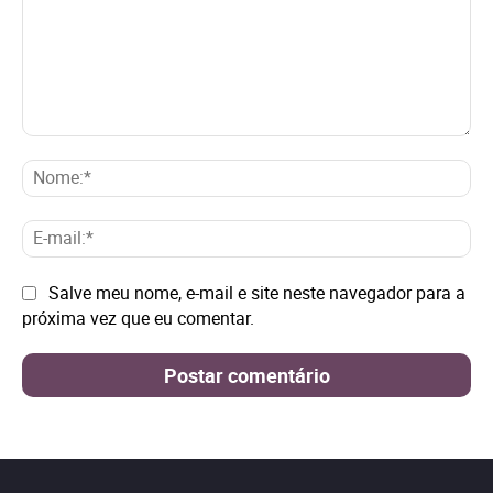
Comentário:
No
E-
mai
Site:
Salve meu nome, e-mail e site neste navegador para a
próxima vez que eu comentar.