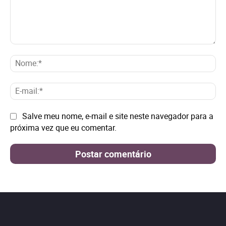
Comentário:
No
E-
mai
Site:
Salve meu nome, e-mail e site neste navegador para a
próxima vez que eu comentar.