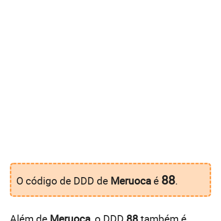
88
O código de DDD de
Meruoca
é
.
Além de
Meruoca
, o DDD
88
também é