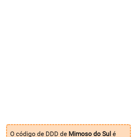
O código de DDD de
Mimoso do Sul
é