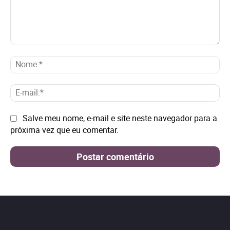
Comentário:
No
E-
mai
Site:
Salve meu nome, e-mail e site neste navegador para a
próxima vez que eu comentar.