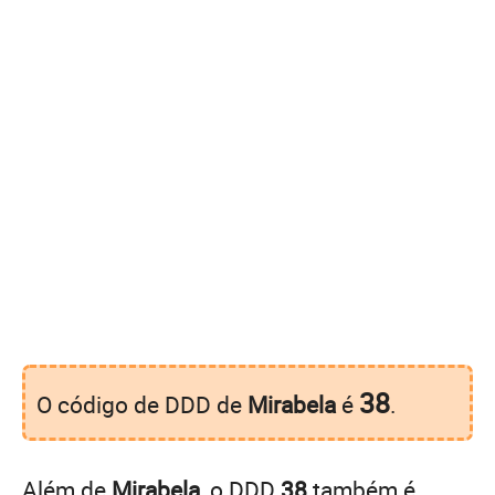
38
O código de DDD de
Mirabela
é
.
Além de
Mirabela
, o DDD
38
também é