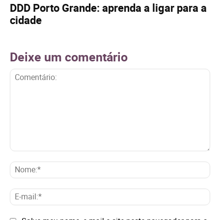
DDD Porto Grande: aprenda a ligar para a
cidade
Deixe um comentário
Comentário:
No
E-
mai