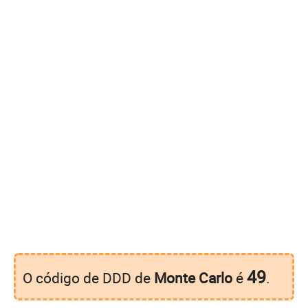
49
O código de DDD de
Monte Carlo
é
.