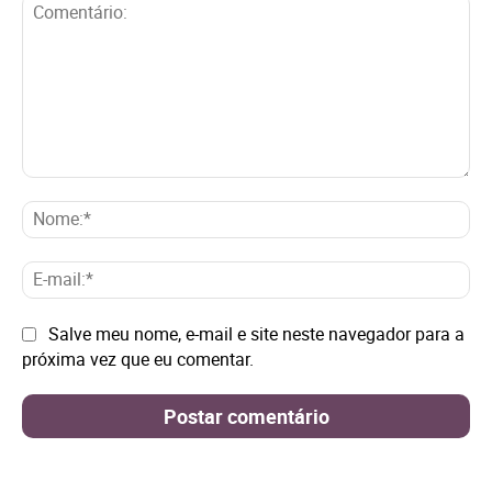
Comentário:
No
E-
mai
Site:
Salve meu nome, e-mail e site neste navegador para a
próxima vez que eu comentar.