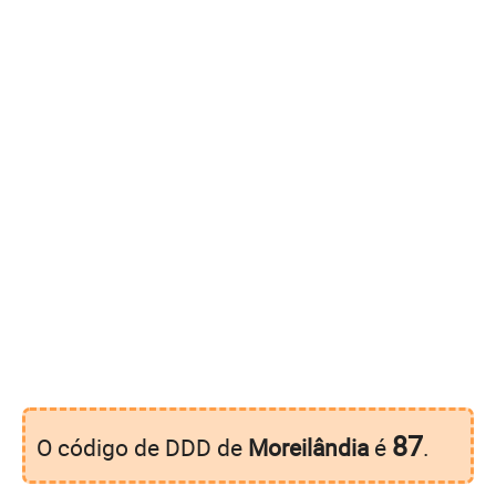
87
O código de DDD de
Moreilândia
é
.