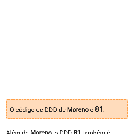
81
O código de DDD de
Moreno
é
.
Além de
Moreno
, o DDD
81
também é