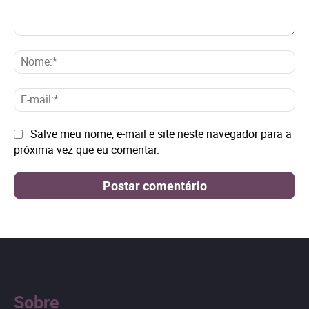
Comentário:
No
E-
mai
Site:
Salve meu nome, e-mail e site neste navegador para a
próxima vez que eu comentar.
Sobre