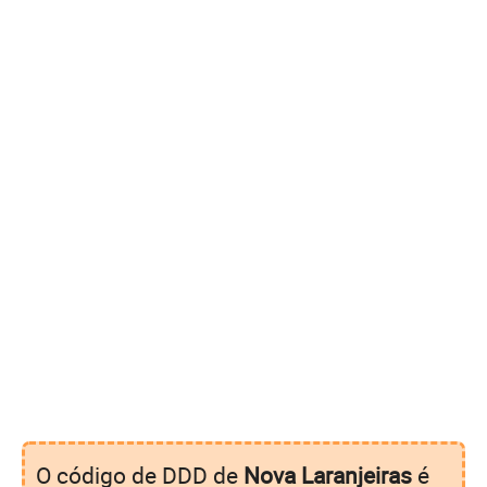
O código de DDD de
Nova Laranjeiras
é