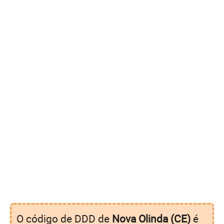
O código de DDD de
Nova Olinda (CE)
é