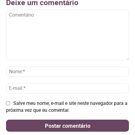
Deixe um comentário
Comentário:
No
E-
mai
Site:
Salve meu nome, e-mail e site neste navegador para a
próxima vez que eu comentar.