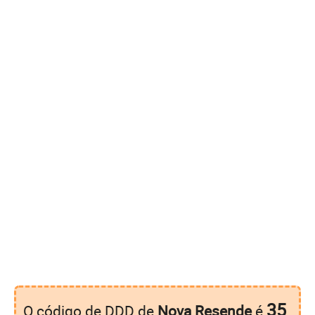
35
O código de DDD de
Nova Resende
é
.