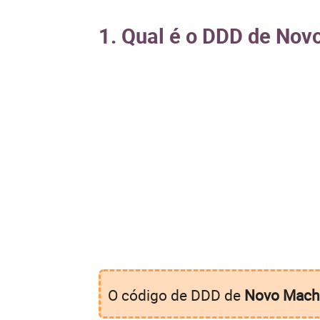
1. Qual é o DDD de No
O código de DDD de
Novo Mach