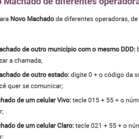
o Machado de diferentes operadora
para
Novo Machado
de diferentes operadoras, d
 Machado de outro município com o mesmo DDD:
b
lizar a chamada;
Machado de outro estado:
digite 0 + o código da 
ocê quer se comunicar;
chado de um celular Vivo:
tecle 015 + 55 + o núme
r;
chado de um celular Claro:
tecle 021 + 55 + o núm
r;