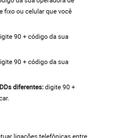
ódigo da sua operadora de
e fixo ou celular que você
igite 90 + código da sua
igite 90 + código da sua
DDs diferentes:
digite 90 +
car.
tuar ligações telefônicas entre