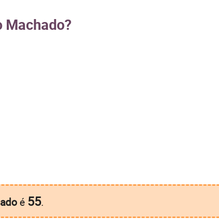
vo Machado?
55
ado
é
.