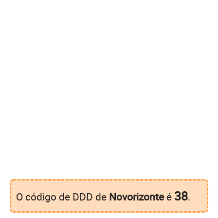
38
O código de DDD de
Novorizonte
é
.