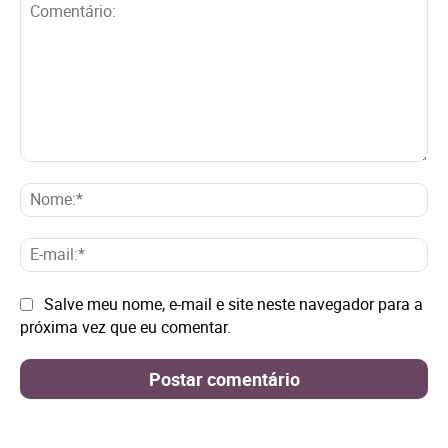
Comentário:
No
E-
mai
Site:
Salve meu nome, e-mail e site neste navegador para a
próxima vez que eu comentar.