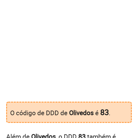
83
O código de DDD de
Olivedos
é
.
Além de
Olivedos
, o DDD
83
também é