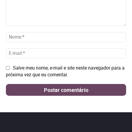
Comentário:
No
E-
mai
Site:
Salve meu nome, e-mail e site neste navegador para a
próxima vez que eu comentar.