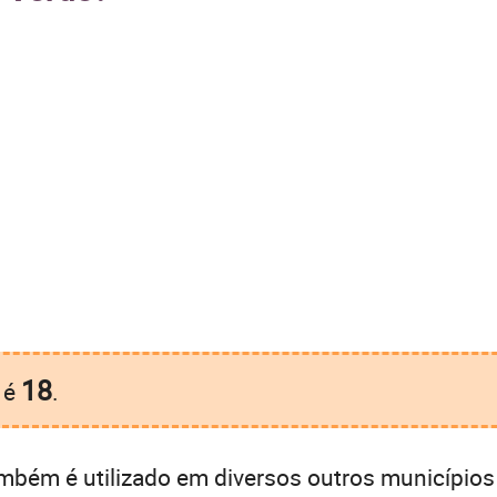
18
é
.
mbém é utilizado em diversos outros municípios