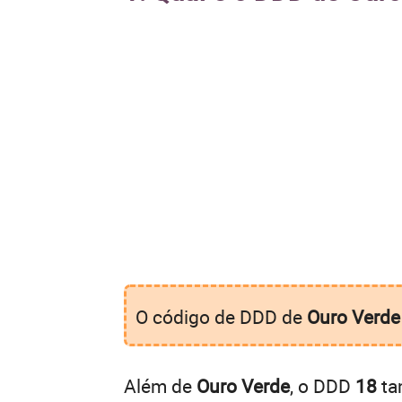
O código de DDD de
Ouro Verde
Além de
Ouro Verde
, o DDD
18
ta