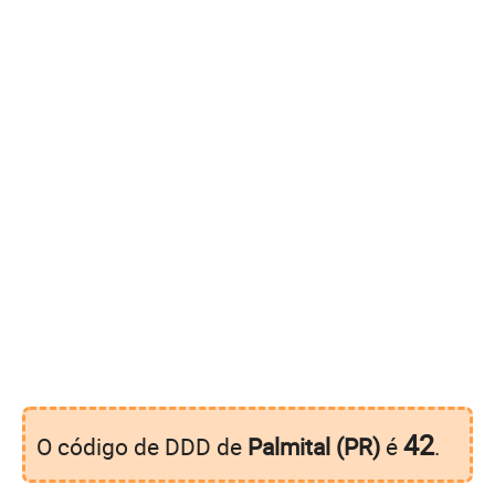
42
O código de DDD de
Palmital (PR)
é
.