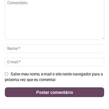
Comentário:
No
E-
mai
Site:
Salve meu nome, e-mail e site neste navegador para a
próxima vez que eu comentar.