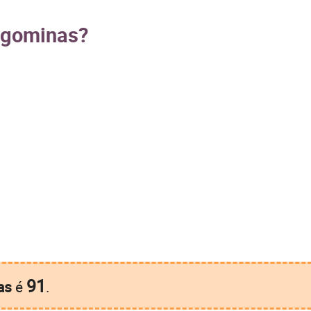
ragominas?
91
as
é
.