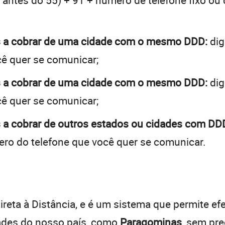
 + antes do 55) + 91 + número de telefone fixo ou
s a cobrar de uma cidade com o mesmo DDD:
dig
cê quer se comunicar;
s a cobrar de uma cidade com o mesmo DDD:
dig
cê quer se comunicar;
 a cobrar de outros estados ou cidades com DDD
ro do telefone que você quer se comunicar.
:
reta à Distância, e é um sistema que permite efe
dades do nosso país, como
Paragominas
, sem pr