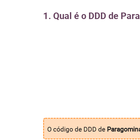
1. Qual é o DDD de Pa
O código de DDD de
Paragomin