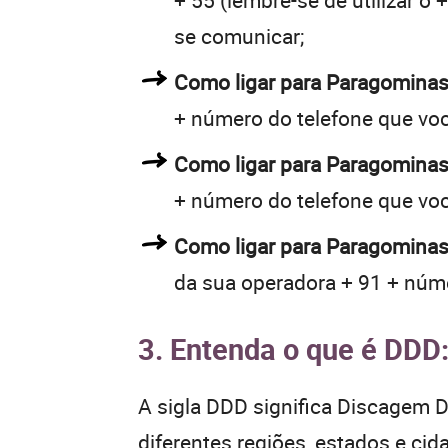
+ 55 (lembre-se de utilizar o
se comunicar;
Como ligar para Paragomina
+ número do telefone que vo
Como ligar para Paragomina
+ número do telefone que vo
Como ligar para Paragominas
da sua operadora + 91 + núme
3. Entenda o que é DDD
A sigla DDD significa Discagem Di
diferentes regiões, estados e ci