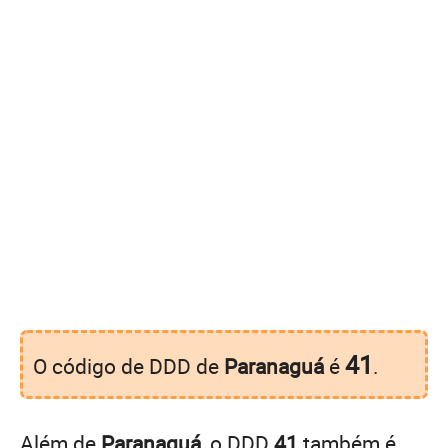
41
O código de DDD de
Paranaguá
é
.
Além de
Paranaguá
, o DDD
41
também é