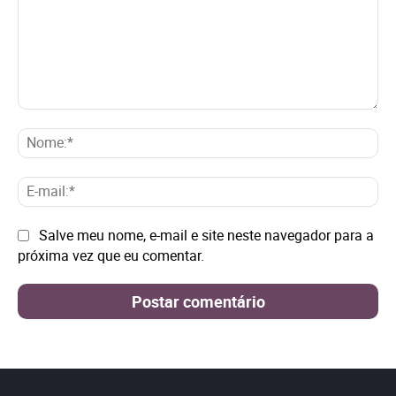
Comentário:
No
E-
mai
Site:
Salve meu nome, e-mail e site neste navegador para a
próxima vez que eu comentar.