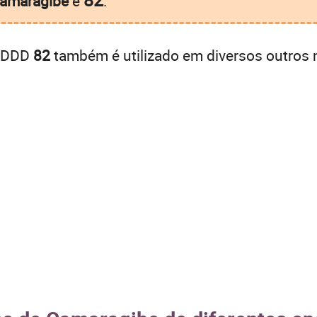
Camaragibe
é
.
o DDD
82
também é utilizado em diversos outros 