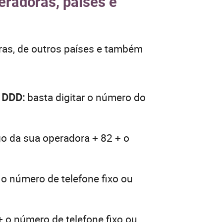
eradoras, países e
ras, de outros países e também
o DDD:
basta digitar o número do
go da sua operadora + 82 + o
 o número de telefone fixo ou
+ o número de telefone fixo ou