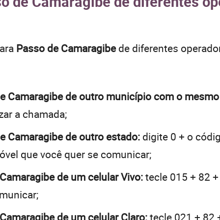
so de Camaragibe de diferentes op
para
Passo de Camaragibe
de diferentes operado
o de Camaragibe de outro município com o mesm
lizar a chamada;
 de Camaragibe de outro estado:
digite 0 + o códi
óvel que você quer se comunicar;
 Camaragibe de um celular Vivo:
tecle 015 + 82 +
omunicar;
 Camaragibe de um celular Claro:
tecle 021 + 82 