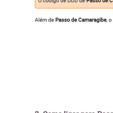
O código de DDD de
Passo de 
Além de
Passo de Camaragibe
, 