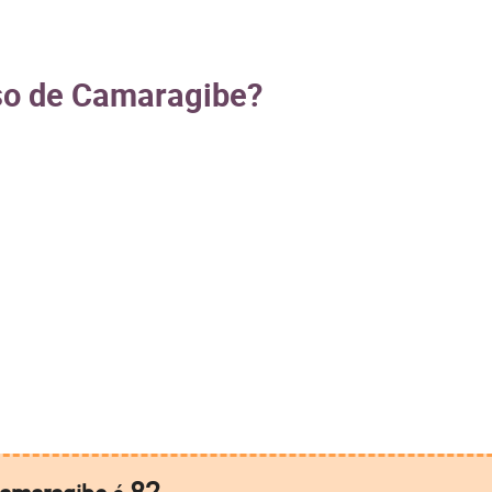
so de Camaragibe?
82