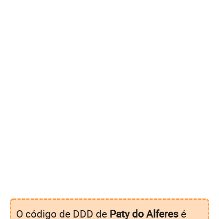
O código de DDD de
Paty do Alferes
é